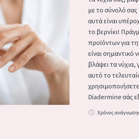
ΟΣ ΞΗΡΟ
ΗΛΙΚΙΑ: 35 ΕΩΣ 55
με το σύνολό σας
ΩΡΙΜΟ ΔΕΡΜΑ
αυτά είναι υπέροχ
ΑΡΟ ΔΕΡΜΑ
το βερνίκι! Πράγμ
προϊόντων για τη
ΤΙΘΕΤΑΙ
είναι σημαντικό ν
βλάψει τα νύχια, 
 προϊόντα
αυτό το τελευταί
χρησιμοποιήσετε 
Diadermine σάς εξ
Χρόνος ανάγνωση