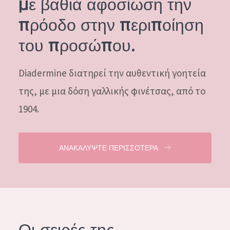
με βαθιά αφοσίωση την
ΗΛΙΚΙΑ: 35 ΕΩΣ 55
πρόοδο στην περιποίηση
ΩΡΙΜΟ ΔΕΡΜΑ
του προσώπου.
Diadermine διατηρεί την αυθεντική γοητεία
της, με μια δόση γαλλικής φινέτσας, από το
1904.
ΑΝΑΚΑΛΥΨΤΕ ΠΕΡΙΣΣΟΤΕΡΑ
Οι σειρές της