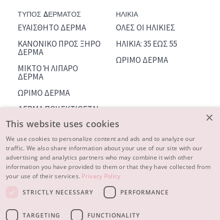
ΤΥΠΟΣ ΔΕΡΜΑΤΟΣ
ΗΛΙΚΙΑ
ΕΥΑΙΣΘΗΤΟ ΔΕΡΜΑ
ΟΛΕΣ ΟΙ ΗΛΙΚΙΕΣ
ΚΑΝΟΝΙΚΟ ΠΡΟΣ ΞΗΡΟ
ΗΛΙΚΙΑ: 35 ΕΩΣ 55
ΔΕΡΜΑ
ΩΡΙΜΟ ΔΕΡΜΑ
ΜΙΚΤΟ Ή ΛΙΠΑΡΟ
ΔΕΡΜΑ
ΩΡΙΜΟ ΔΕΡΜΑ
ΔΕΡΜΑ ΠΟΥ ΕΚΤΙΘΕΤΑΙ
×
ΣΤΟΝ ΗΛΙΟ
This website uses cookies
We use cookies to personalize content and ads and to analyze our
ΠΛΗΡΟΦΟΡΙΕΣ ΓΙΑ
traffic. We also share information about your use of our site with our
ΕΜΑΣ
advertising and analytics partners who may combine it with other
ΣΥΜΒΟΥΛΕΣ ΟΜΟΡΦΙΑΣ
information you have provided to them or that they have collected from
your use of their services.
Privacy Policy
ΕΠΙΚΟΙΝΩΝΙΑ
STRICTLY NECESSARY
PERFORMANCE
© 2023 - 2026 Diadermine
συνθήκες
TARGETING
FUNCTIONALITY