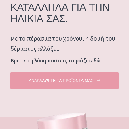
ΚΑΤΑΛΛΗΛΑ ΓΙΑ ΤΗΝ
Ενυδάτωση και λάμψη
German
ΗΛΙΚΙΑ ΣΑΣ.
Πρόβλημα στην επιδερμίδα: Μείωση των ρυτίδων
Spanish
Πρόβλημα στην επιδερμίδα: Ανάπλαση
Greek
Με το πέρασμα του χρόνου, η δομή του
Συσφιξη
δέρματος αλλάζει.
ΤΥΠΟΣ ΠΡΟΪΟΝΤΟΣ
Βρείτε τη λύση που σας ταιριάζει εδώ.
ΚΡΕΜΑ ΗΜΕΡΑΣ
ΚΡΕΜΑ ΝΥΧΤΑΣ
ΑΝΑΚΑΛΥΨΤΕ ΤΑ ΠΡΟΪΟΝΤΑ ΜΑΣ
ΚΡΕΜΑ ΜΑΤΙΩΝ
ορός
ΚΑΘΑΡΙΣΜΟΣ
ΣΕΙΡΑ