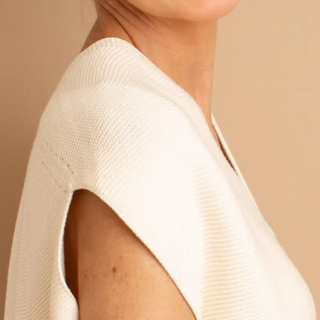
ΚΑΝΟΝΙΚΟ ΠΡ
German
ΔΕΡΜΑ
Spanish
ΜΙΚΤΟ Ή ΛΙΠ
Greek
ΩΡΙΜΟ ΔΕΡΜΑ
ΔΕΡΜΑ ΠΟΥ ΕΚ
ΣΤΟΝ ΗΛΙΟ
Δείτε όλα τα