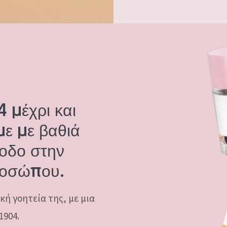
 μέχρι και
ε με βαθιά
οδο στην
ροσώπου.
κή γοητεία της, με μια
1904.