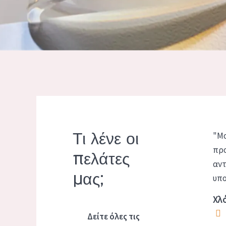
Τι λένε οι
"Μο
προ
πελάτες
αντ
μας;
υπο
Χλό
Δείτε όλες τις