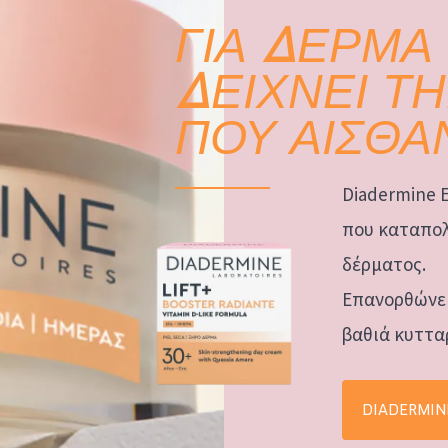
ΓΙΑ ΔΕΡΜΑ
ΔΕΙΧΝΕΙ ΤΗ
ΠΟΥ ΑΙΣΘΑ
Diadermine 
που καταπολ
δέρματος.
Επανορθώνει
βαθιά κυττα
DIADERMIN