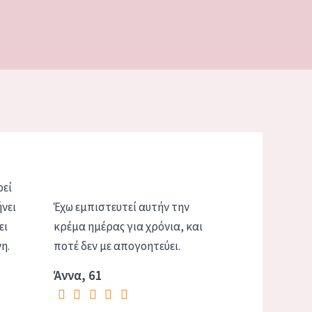
ρεί
ήνει
Έχω εμπιστευτεί αυτήν την
ει
κρέμα ημέρας για χρόνια, και
η.
ποτέ δεν με απογοητεύει.
Άννα, 61