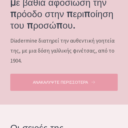
με βαθιά αφοσίωση την
ΗΛΙΚΙΑ: 35 ΕΩΣ 55
πρόοδο στην περιποίηση
ΩΡΙΜΟ ΔΕΡΜΑ
του προσώπου.
Diadermine διατηρεί την αυθεντική γοητεία
της, με μια δόση γαλλικής φινέτσας, από το
1904.
ΑΝΑΚΑΛΥΨΤΕ ΠΕΡΙΣΣΟΤΕΡΑ
Οι σειρές της