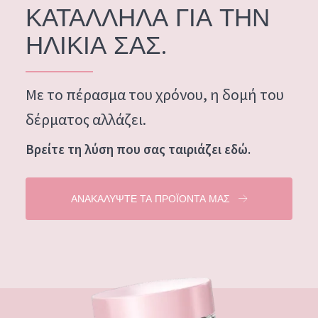
ΚΑΤΑΛΛΗΛΑ ΓΙΑ ΤΗΝ
Ενυδάτωση και λάμψη
German
ΗΛΙΚΙΑ ΣΑΣ.
Πρόβλημα στην επιδερμίδα: Μείωση των ρυτίδων
Spanish
Πρόβλημα στην επιδερμίδα: Ανάπλαση
Greek
Με το πέρασμα του χρόνου, η δομή του
Συσφιξη
δέρματος αλλάζει.
ΤΥΠΟΣ ΠΡΟΪΟΝΤΟΣ
Βρείτε τη λύση που σας ταιριάζει εδώ.
ΚΡΕΜΑ ΗΜΕΡΑΣ
ΚΡΕΜΑ ΝΥΧΤΑΣ
ΑΝΑΚΑΛΥΨΤΕ ΤΑ ΠΡΟΪΟΝΤΑ ΜΑΣ
ΚΡΕΜΑ ΜΑΤΙΩΝ
ορός
ΚΑΘΑΡΙΣΜΟΣ
ΣΕΙΡΑ