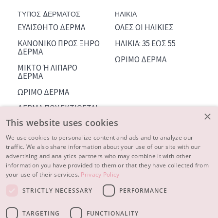
ΤΥΠΟΣ ΔΕΡΜΑΤΟΣ
ΗΛΙΚΙΑ
ΕΥΑΙΣΘΗΤΟ ΔΕΡΜΑ
ΟΛΕΣ ΟΙ ΗΛΙΚΙΕΣ
ΚΑΝΟΝΙΚΟ ΠΡΟΣ ΞΗΡΟ
ΗΛΙΚΙΑ: 35 ΕΩΣ 55
ΔΕΡΜΑ
ΩΡΙΜΟ ΔΕΡΜΑ
ΜΙΚΤΟ Ή ΛΙΠΑΡΟ
ΔΕΡΜΑ
ΩΡΙΜΟ ΔΕΡΜΑ
ΔΕΡΜΑ ΠΟΥ ΕΚΤΙΘΕΤΑΙ
×
ΣΤΟΝ ΗΛΙΟ
This website uses cookies
We use cookies to personalize content and ads and to analyze our
ΠΛΗΡΟΦΟΡΙΕΣ ΓΙΑ
traffic. We also share information about your use of our site with our
ΕΜΑΣ
advertising and analytics partners who may combine it with other
ΣΥΜΒΟΥΛΕΣ ΟΜΟΡΦΙΑΣ
information you have provided to them or that they have collected from
your use of their services.
Privacy Policy
ΕΠΙΚΟΙΝΩΝΙΑ
STRICTLY NECESSARY
PERFORMANCE
© 2023 - 2026 Diadermine
συνθήκες
TARGETING
FUNCTIONALITY