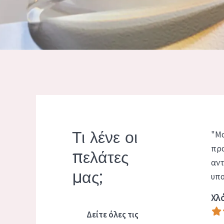
Τι λένε οι
"Μο
προ
πελάτες
αντ
μας;
υπο
Χλό
Δείτε όλες τις