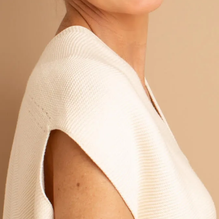
ΚΑΝΟΝΙΚΟ ΠΡ
German
ΔΕΡΜΑ
Spanish
ΜΙΚΤΟ Ή ΛΙΠ
Greek
ΩΡΙΜΟ ΔΕΡΜΑ
ΔΕΡΜΑ ΠΟΥ ΕΚ
ΣΤΟΝ ΗΛΙΟ
Δείτε όλα τα