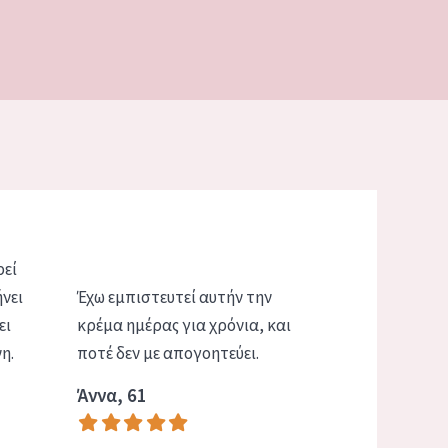
ρεί
ήνει
Έχω εμπιστευτεί αυτήν την
ει
κρέμα ημέρας για χρόνια, και
η.
ποτέ δεν με απογοητεύει.
Άννα, 61