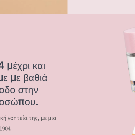
 μέχρι και
ε με βαθιά
οδο στην
ροσώπου.
κή γοητεία της, με μια
1904.