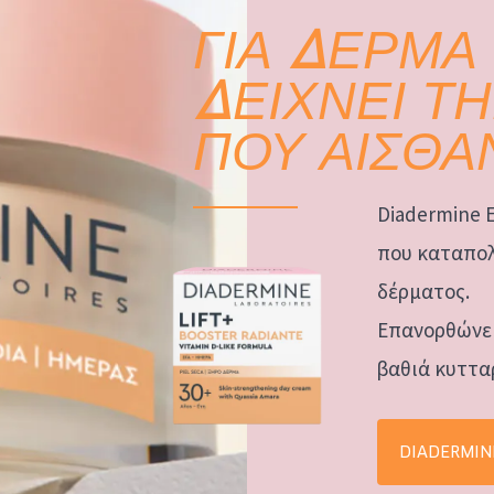
ΓΙΑ ΔΕΡΜΑ
ΔΕΙΧΝΕΙ ΤΗ
ΠΟΥ ΑΙΣΘΑ
Diadermine 
που καταπολ
δέρματος.
Επανορθώνει
βαθιά κυττα
DIADERMIN