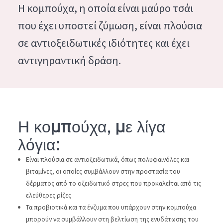
Η κομπούχα, η οποία είναι μαύρο τσάι
Ενυδάτωση και λάμψη
German
που έχει υποστεί ζύμωση, είναι πλούσια
Πρόβλημα στην επιδερμίδα: Μείωση των ρυτίδων
Spanish
σε αντιοξειδωτικές ιδιότητες και έχει
Πρόβλημα στην επιδερμίδα: Ανάπλαση
Greek
αντιγηραντική δράση.
Συσφιξη
ΤΥΠΟΣ ΠΡΟΪΟΝΤΟΣ
ΚΡΕΜΑ ΗΜΕΡΑΣ
Η κομπούχα, με λίγα
ΚΡΕΜΑ ΝΥΧΤΑΣ
λόγια:
ΚΡΕΜΑ ΜΑΤΙΩΝ
Είναι πλούσια σε αντιοξειδωτικά, όπως πολυφαινόλες και
ορός
βιταμίνες, οι οποίες συμβάλλουν στην προστασία του
δέρματος από το οξειδωτικό στρες που προκαλείται από τις
ΚΑΘΑΡΙΣΜΟΣ
ελεύθερες ρίζες
Τα προβιοτικά και τα ένζυμα που υπάρχουν στην κομπούχα
ΣΕΙΡΑ
μπορούν να συμβάλλουν στη βελτίωση της ενυδάτωσης του