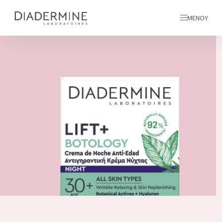
ΜΕΝΟΎ
όλα τα προϊόντα μας
ΑΡΧΙΚΗ
ΣΥΣΤΑΤΙΚΑ
ΠΛΗΡΟΦΟΡΙΕΣ ΓΙΑ ΕΜΑΣ
ΕΜΠΝΕΥΣΗ
ΕΠΙΚΟΙΝΩΝΙΑ
ΌΛΑ ΤΑ ΠΡΟΪΌΝΤΑ ΜΑΣ
English
ΤΥΠΟΣ ΠΡΟΪΟΝΤΟΣ
French