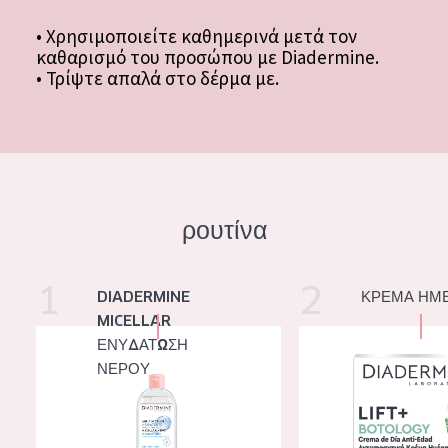
• Χρησιμοποιείτε καθημερινά μετά τον
καθαρισμό του προσώπου με Diadermine.
• Τρίψτε απαλά στο δέρμα με.
ρουτίνα
1
2
Diadermine micellar Ενυδάτωση Νερού
Diadermine Lift+ Boto
DIADERMINE
ΚΡΕΜΑ ΗΜ
MICELLAR
ΕΝΥΔΆΤΩΣΗ
ΝΕΡΟΎ