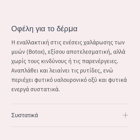
Essentials
Lift+
Οφέλη για το δέρμα
Expert
Η εναλλακτική στις ενέσεις χαλάρωσης των
ΤΥΠΟΣ ΔΕΡΜΑΤΟΣ
μυών (Botox), εξίσου αποτελεσματική, αλλά
ΕΥΑΙΣΘΗΤΟ ΔΕΡΜΑ
χωρίς τους κινδύνους ή τις παρενέργειες.
Αναπλάθει και λειαίνει τις ρυτίδες, ενώ
ΚΑΝΟΝΙΚΟ ΠΡΟΣ ΞΗΡΟ ΔΕΡΜΑ
περιέχει φυτικό υαλουρονικό οξύ και φυτικά
ΜΙΚΤΟ Ή ΛΙΠΑΡΟ ΔΕΡΜΑ
ενεργά συστατικά.
ΩΡΙΜΟ ΔΕΡΜΑ
ΔΕΡΜΑ ΠΟΥ ΕΚΤΙΘΕΤΑΙ ΣΤΟΝ ΗΛΙΟ
Συστατικά
ΗΛΙΚΙΑ
ΟΛΕΣ ΟΙ ΗΛΙΚΙΕΣ