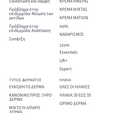
Ενυδάτωση και λάμψη
ΚΡΕΜΑ ΗΜΕΡΑΣ
Πρόβλημα στην
ΚΡΕΜΑ ΝΥΧΤΑΣ
επιδερμίδα: Μείωση των
ΚΡΕΜΑ ΜΑΤΙΩΝ
ρυτίδων
ορός
Πρόβλημα στην
επιδερμίδα: Ανάπλαση
ΚΑΘΑΡΙΣΜΟΣ
Συσφιξη
ΣΕΙΡΑ
Essentials
Lift+
Expert
ΤΥΠΟΣ ΔΕΡΜΑΤΟΣ
ΗΛΙΚΙΑ
ΕΥΑΙΣΘΗΤΟ ΔΕΡΜΑ
ΟΛΕΣ ΟΙ ΗΛΙΚΙΕΣ
ΚΑΝΟΝΙΚΟ ΠΡΟΣ ΞΗΡΟ
ΗΛΙΚΙΑ: 35 ΕΩΣ 55
ΔΕΡΜΑ
ΩΡΙΜΟ ΔΕΡΜΑ
ΜΙΚΤΟ Ή ΛΙΠΑΡΟ
ΔΕΡΜΑ