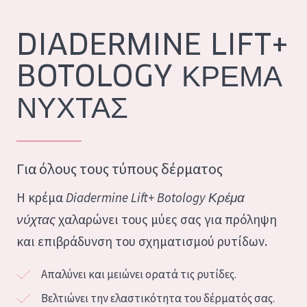
Ενυδάτωση και λάμψη
German
DIADERMINE LIFT+
Πρόβλημα στην επιδερμίδα: Μείωση των ρυτίδων
Spanish
BOTOLOGY ΚΡΈΜΑ
Πρόβλημα στην επιδερμίδα: Ανάπλαση
Greek
Συσφιξη
ΝΎΧΤΑΣ
ΤΥΠΟΣ ΠΡΟΪΟΝΤΟΣ
ΚΡΕΜΑ ΗΜΕΡΑΣ
Για όλους τους τύπους δέρματος
ΚΡΕΜΑ ΝΥΧΤΑΣ
Η κρέμα
Diadermine Lift+ Botology Κρέμα
ΚΡΕΜΑ ΜΑΤΙΩΝ
νύχτας
χαλαρώνει τους μύες σας για πρόληψη
ορός
και επιβράδυνση του σχηματισμού ρυτίδων.
ΚΑΘΑΡΙΣΜΟΣ
Απαλύνει και μειώνει ορατά τις ρυτίδες.
ΣΕΙΡΑ
Βελτιώνει την ελαστικότητα του δέρματός σας.