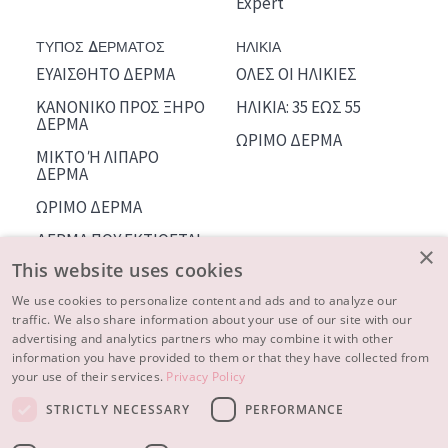
Expert
ΤΥΠΟΣ ΔΕΡΜΑΤΟΣ
ΗΛΙΚΙΑ
ΕΥΑΙΣΘΗΤΟ ΔΕΡΜΑ
ΟΛΕΣ ΟΙ ΗΛΙΚΙΕΣ
ΚΑΝΟΝΙΚΟ ΠΡΟΣ ΞΗΡΟ
ΗΛΙΚΙΑ: 35 ΕΩΣ 55
ΔΕΡΜΑ
ΩΡΙΜΟ ΔΕΡΜΑ
ΜΙΚΤΟ Ή ΛΙΠΑΡΟ
ΔΕΡΜΑ
ΩΡΙΜΟ ΔΕΡΜΑ
ΔΕΡΜΑ ΠΟΥ ΕΚΤΙΘΕΤΑΙ
×
ΣΤΟΝ ΗΛΙΟ
This website uses cookies
We use cookies to personalize content and ads and to analyze our
ΠΛΗΡΟΦΟΡΙΕΣ ΓΙΑ
traffic. We also share information about your use of our site with our
ΕΜΑΣ
advertising and analytics partners who may combine it with other
ΣΥΜΒΟΥΛΕΣ ΟΜΟΡΦΙΑΣ
information you have provided to them or that they have collected from
your use of their services.
Privacy Policy
ΕΠΙΚΟΙΝΩΝΙΑ
STRICTLY NECESSARY
PERFORMANCE
© 2023 - 2026 Diadermine
συνθήκες