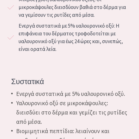
μικροκάψουλες διεισδύουν βαθιά στο δέρμα για
Essentials
να γεμίσουν τις ρυτίδες από μέσα.
Lift+
Ενεργά συστατικά με 5% υαλουρονικό οξύ: Η
Expert
επιφάνεια του δέρματος τροφοδοτείται με
υαλουρονικό οξύ για έως 24 ώρες και, συνεπώς,
ΤΥΠΟΣ ΔΕΡΜΑΤΟΣ
είναι ορατά λεία.
ΕΥΑΙΣΘΗΤΟ ΔΕΡΜΑ
ΚΑΝΟΝΙΚΟ ΠΡΟΣ ΞΗΡΟ ΔΕΡΜΑ
Συστατικά
ΜΙΚΤΟ Ή ΛΙΠΑΡΟ ΔΕΡΜΑ
Ενεργά συστατικά με 5% υαλουρονικό οξύ.
ΩΡΙΜΟ ΔΕΡΜΑ
Υαλουρονικό οξύ σε μικροκάψουλες:
ΔΕΡΜΑ ΠΟΥ ΕΚΤΙΘΕΤΑΙ ΣΤΟΝ ΗΛΙΟ
διεισδύει στο δέρμα και γεμίζει τις ρυτίδες
από μέσα.
ΗΛΙΚΙΑ
Βιομιμητικά πεπτίδια: λειαίνουν και
ΟΛΕΣ ΟΙ ΗΛΙΚΙΕΣ