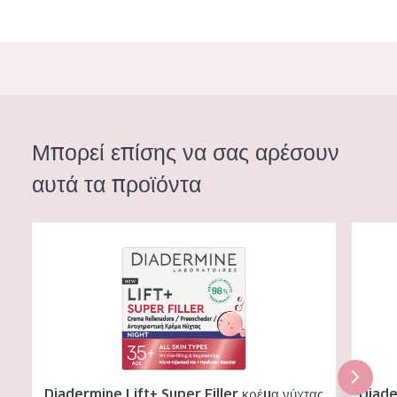
Μπορεί επίσης να σας αρέσουν
αυτά τα προϊόντα
Diadermine Lift+ Super Filler κρέμα νύχτας
Diaderm
Diadermine Lift+ Super Filler κρέμα νύχτας
Diade