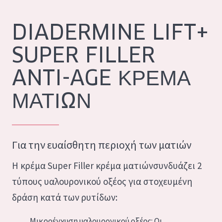
Ενυδάτωση και λάμψη
German
DIADERMINE LIFT+
Πρόβλημα στην επιδερμίδα: Μείωση των ρυτίδων
Spanish
SUPER FILLER
Πρόβλημα στην επιδερμίδα: Ανάπλαση
Greek
Συσφιξη
ANTI-AGE ΚΡΈΜΑ
ΜΑΤΙΏΝ
ΤΥΠΟΣ ΠΡΟΪΟΝΤΟΣ
ΚΡΕΜΑ ΗΜΕΡΑΣ
ΚΡΕΜΑ ΝΥΧΤΑΣ
Για την ευαίσθητη περιοχή των ματιών
ΚΡΕΜΑ ΜΑΤΙΩΝ
Η κρέμα Super Filler κρέμα ματιώνσυνδυάζει 2
ορός
τύπους υαλουρονικού οξέος για στοχευμένη
ΚΑΘΑΡΙΣΜΟΣ
δράση κατά των ρυτίδων:
ΣΕΙΡΑ
Μικροέγχυση υαλουρονικού οξέος: Οι